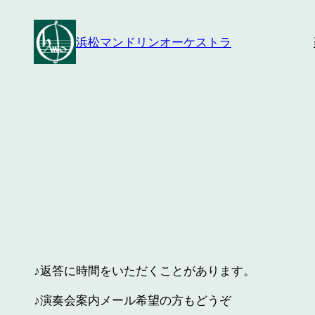
内
容
浜松マンドリンオーケストラ
を
ス
キ
ッ
プ
♪返答に時間をいただくことがあります。
♪演奏会案内メール希望の方もどうぞ